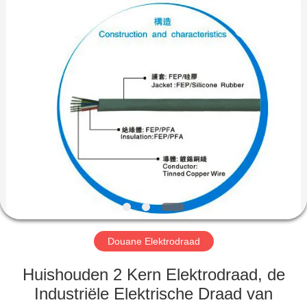
Mysun
Insulation
Materials
Co.,
Ltd..
All
Rights
Reserved.
HUIS
PRODUCTEN
ONGEVEER
ONS
FABRIEKSREIS
Douane Elektrodraad
KWALITEITSCONTROLE
Huishouden 2 Kern Elektrodraad, de
Industriële Elektrische Draad van