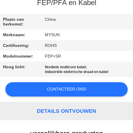
CONTACTEER
FEP/PFA en Kabel
ONS
Plaats van
China
herkomst:
VERZOEK
Merknaam:
MYSUN
OM EEN
Certificering:
ROHS
CITAAT
Modelnummer:
FEP+SR
SITEMAP
Hoog licht:
,
flexibele multicore kabel
industriële elektrische draad en kabel
PRIVACY
CONTACTEER ONS!
POLICY
DETAILS ONTVOUWEN