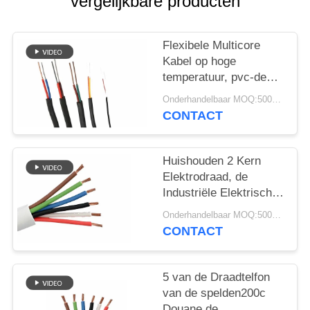
vergelijkbare producten
Flexibele Multicore
Kabel op hoge
temperatuur, pvc-de
Isolatie van de
Onderhandelbaar MOQ:5000 PC 's
Jasjekabel FEP
CONTACT
Huishouden 2 Kern
Elektrodraad, de
Industriële Elektrische
Draad van FEP/PFA en
Onderhandelbaar MOQ:5000 PC 's
Kabel
CONTACT
5 van de Draadtelfon
van de spelden200c
Douane de