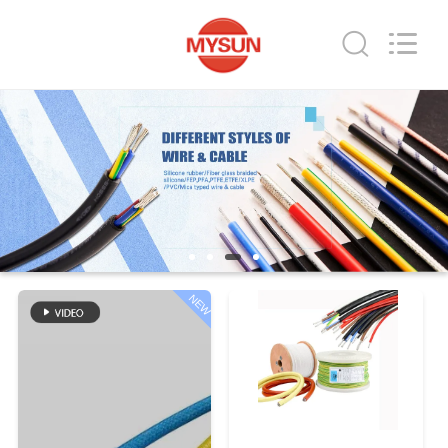
Mysun
Insulation
Materials
Co.,
Ltd..
All
Rights
Reserved.
HUIS
PRODUCTEN
ONGEVEER
ONS
NEW
FABRIEKSREIS
KWALITEITSCONTROLE