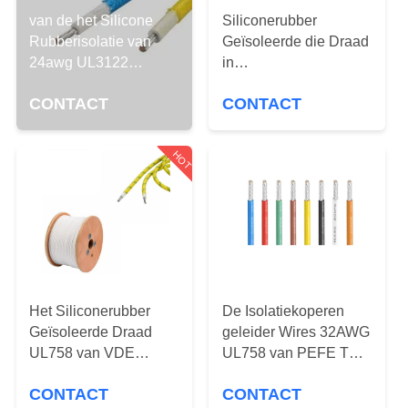
CONTACTEER
van de het Silicone
Siliconerubber
ONS
Rubberisolatie van
Geïsoleerde die Draad
24awg UL3122
in
Vastgelopen de
Huistoestel/Verlichtings
VERZOEK
CONTACT
CONTACT
Kabelglasvezel
de Elektrische Draden
OM EEN
van Heater Tinned
CITAAT
Copper High
HOT
Temperature wordt
gebruikt
SITEMAP
PRIVACY
POLICY
Het Siliconerubber
De Isolatiekoperen
Geïsoleerde Draad
geleider Wires 32AWG
UL758 van VDE
UL758 van PEFE TFE
18AWG voor
FEP
CONTACT
CONTACT
Koffiemachine