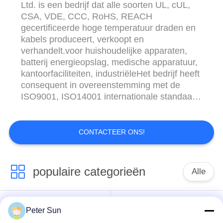
Ltd. is een bedrijf dat alle soorten UL, cUL,
CSA, VDE, CCC, RoHS, REACH
gecertificeerde hoge temperatuur draden en
kabels produceert, verkoopt en
verhandelt.voor huishoudelijke apparaten,
batterij energieopslag, medische apparatuur,
kantoorfaciliteiten, industriëleHet bedrijf heeft
consequent in overeenstemming met de
ISO9001, ISO14001 internationale standaard
en IATF16949 auto certificering.Management
systeem, houden zich aan de "team, service,
innovatie en verantwoordelijkheid"
CONTACTEER ONS!
bedrijfsfilosofie, en "volledige deelname,
preventie, continue verbeterin...
populaire categorieën
Alle
Flexibele
Silicone Geïsoleerde
Peter Sun
Geïsoleerde Draad
Draad