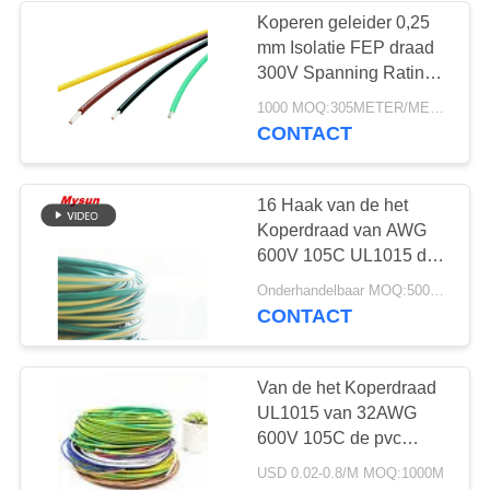
Koperen geleider 0,25
mm Isolatie FEP draad
300V Spanning Rating
Treksterkte
1000 MOQ:305METER/METERS
CONTACT
16 Haak van de het
Koperdraad van AWG
600V 105C UL1015 de
pvc Geïsoleerde op
Onderhandelbaar MOQ:5000 PCs
Kabel
CONTACT
Van de het Koperdraad
UL1015 van 32AWG
600V 105C de pvc
Geïsoleerde Vuurvaste
USD 0.02-0.8/M MOQ:1000M
Draad