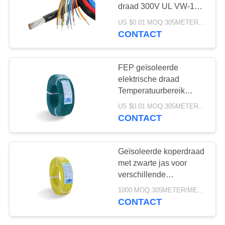
draad 300V UL VW-1
ontvlambaarheid
US $0.01 MOQ:305METER/METERS
CONTACT
FEP geïsoleerde
elektrische draad
Temperatuurbereik
-60°C~200°C Wit 2,5
US $0.01 MOQ:305METER/METERS
mm buitendiachter
CONTACT
Geïsoleerde koperdraad
met zwarte jas voor
verschillende
toepassingen
1000 MOQ:305METER/METERS
CONTACT