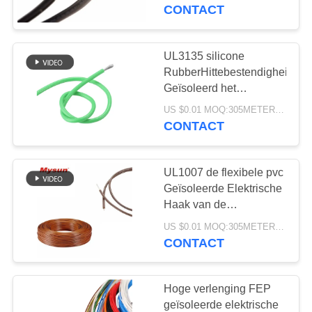
CONTACTEER
van het Testlood
CONTACT
ONS
UL3135 silicone
VERZOEK
RubberHittebestendigheid
OM EEN
Geïsoleerd het
Verwarmen Draad
CITAAT
US $0.01 MOQ:305METER/METERS
Ingeblikt Koper 22 AWG
CONTACT
SITEMAP
UL1007 de flexibele pvc
Geïsoleerde Elektrische
PRIVACY
Haak van de
Koperdraad op Kabel
POLICY
US $0.01 MOQ:305METER/METERS
CONTACT
Hoge verlenging FEP
geïsoleerde elektrische