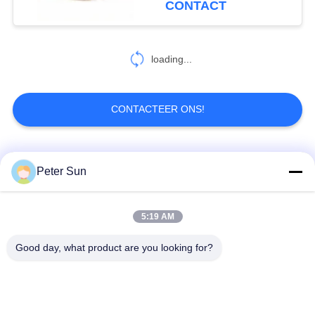
CONTACT
loading...
CONTACTEER ONS!
populaire categorieën
Alle
Peter Sun
Flexibele
Silicone Geïsoleerde
5:19 AM
Geïsoleerde Draad
Draad
Good day, what product are you looking for?
Glasvezel
Geïsoleerde
Batterijkabel
Koperdraad