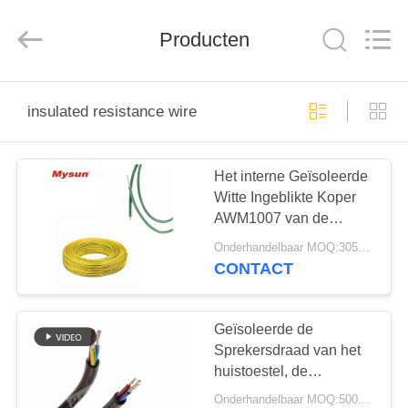
Mysun
Insulation
Materials
Producten
Co.,
Ltd..
All
Rights
Reserved.
HUIS
insulated resistance wire
PRODUCTEN
Het interne Geïsoleerde
Witte Ingeblikte Koper
ONGEVEER
AWM1007 van de
ONS
Weerstandsdraad voor
Onderhandelbaar MOQ:3050/6100 meters
Huiskeuken
CONTACT
FABRIEKSREIS
Geïsoleerde de
KWALITEITSCONTROLE
Sprekersdraad van het
huistoestel, de
Rubberdraad UL 4330
Onderhandelbaar MOQ:5000 PC 's