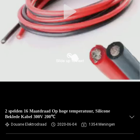
CONTACTEER
ONS
VERZOEK
OM EEN
CITAAT
SITEMAP
PRIVACY
POLICY
2 spelden 16 Maatdraad Op hoge temperatuur, Silicone
Beklede Kabel 300V 200℃
Douane Elektrodraad
2020-06-04
1354 Meningen