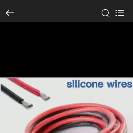
Mysun
Insulation
Materials
Co.,
Ltd..
All
Rights
Reserved.
HUIS
PRODUCTEN
ONGEVEER
ONS
FABRIEKSREIS
KWALITEITSCONTROLE