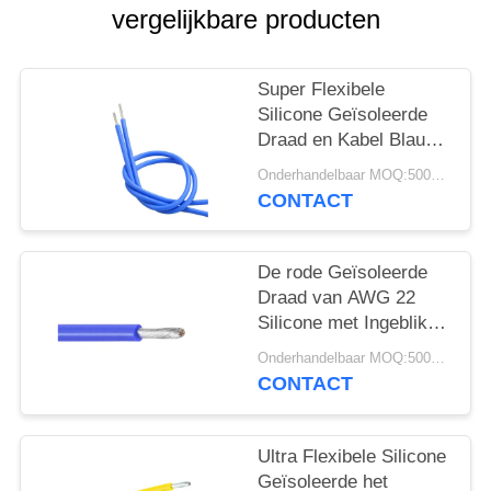
vergelijkbare producten
Super Flexibele
Silicone Geïsoleerde
Draad en Kabel Blauwe
Kleur UL3135 600V
Onderhandelbaar MOQ:5000 PC 's
200C
CONTACT
De rode Geïsoleerde
Draad van AWG 22
Silicone met Ingeblikte
Koperen geleider
Onderhandelbaar MOQ:5000 PC 's
UL3133
CONTACT
Ultra Flexibele Silicone
Geïsoleerde het