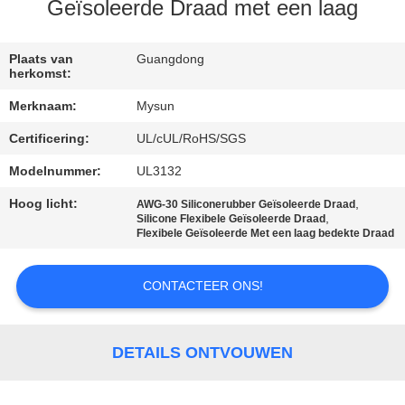
CONTACTEER
Geïsoleerde Draad met een laag
ONS
Plaats van
Guangdong
herkomst:
VERZOEK
Merknaam:
Mysun
OM EEN
Certificering:
UL/cUL/RoHS/SGS
CITAAT
Modelnummer:
UL3132
SITEMAP
Hoog licht:
,
AWG-30 Siliconerubber Geïsoleerde Draad
,
Silicone Flexibele Geïsoleerde Draad
Flexibele Geïsoleerde Met een laag bedekte Draad
PRIVACY
CONTACTEER ONS!
POLICY
DETAILS ONTVOUWEN