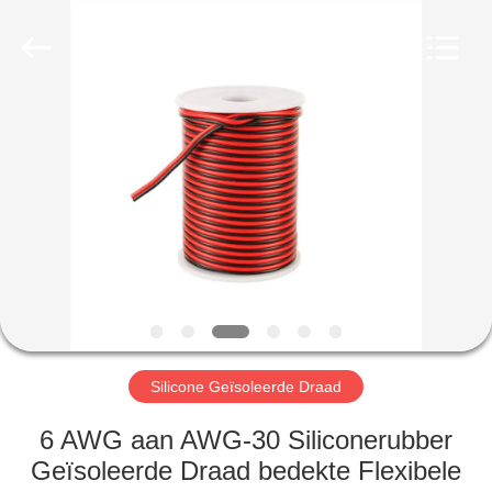
Mysun
Insulation
Materials
Co.,
Ltd..
All
Rights
Reserved.
HUIS
PRODUCTEN
ONGEVEER
ONS
FABRIEKSREIS
Silicone Geïsoleerde Draad
KWALITEITSCONTROLE
6 AWG aan AWG-30 Siliconerubber
Geïsoleerde Draad bedekte Flexibele