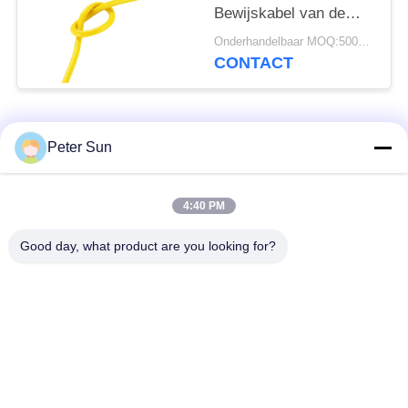
Bewijskabel van de
Draadhitte voor
Onderhandelbaar MOQ:5000 PC 's
Huistoestel UL3135
CONTACT
populaire categorieën
Alle
Peter Sun
Flexibele
Silicone Geïsoleerde
4:40 PM
Geïsoleerde Draad
Draad
Good day, what product are you looking for?
Glasvezel
Geïsoleerde
Batterijkabel
Koperdraad
Geïsoleerde Draad
XLPE-Haak op Draad