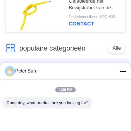
Geïsoleerde het
Bewijskabel van de
Draadhitte voor
Onderhandelbaar MOQ:5000 PC 's
Huistoestel UL3135
CONTACT
populaire categorieën
Alle
Flexibele
Silicone Geïsoleerde
Peter Sun
Geïsoleerde Draad
Draad
1:30 PM
Glasvezel
Geïsoleerde
Batterijkabel
Good day, what product are you looking for?
Koperdraad
Geïsoleerde Draad
XLPE-Haak op Draad