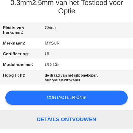
CONTACTEER
0.3mm2.5mm van het Testlood voor
ONS
Optie
VERZOEK
Plaats van
China
herkomst:
OM EEN
Merknaam:
MYSUN
CITAAT
Certificering:
UL
Modelnummer:
UL3135
SITEMAP
Hoog licht:
,
de draad van het siliconekoper
silicone elektrokabel
PRIVACY
POLICY
CONTACTEER ONS!
DETAILS ONTVOUWEN