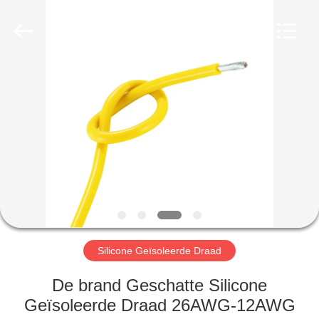
Mysun
Insulation
Materials
Co.,
Ltd..
All
Rights
Reserved.
HUIS
PRODUCTEN
ONGEVEER
ONS
FABRIEKSREIS
Silicone Geïsoleerde Draad
KWALITEITSCONTROLE
De brand Geschatte Silicone
Geïsoleerde Draad 26AWG-12AWG