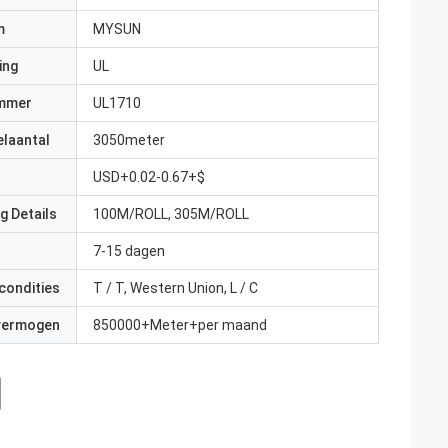
m
MYSUN
ing
UL
mmer
UL1710
elaantal
3050meter
USD+0.02-0.67+$
g Details
100M/ROLL, 305M/ROLL
7-15 dagen
condities
T / T, Western Union, L / C
 vermogen
850000+Meter+per maand