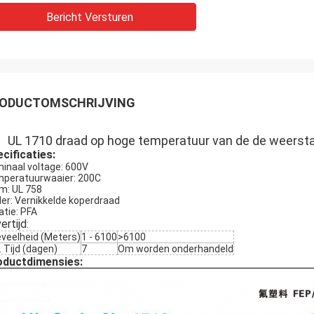
Bericht Versturen
ODUCTOMSCHRIJVING
UL 1710 draad op hoge temperatuur van de de weerstand
cificaties:
inaal voltage: 600V
peratuurwaaier: 200C
m: UL 758
der: Vernikkelde koperdraad
atie: PFA
ertijd
:
veelheid (Meters)
1 - 6100
>6100
. Tijd (dagen)
7
Om worden onderhandeld
oductdimensies: