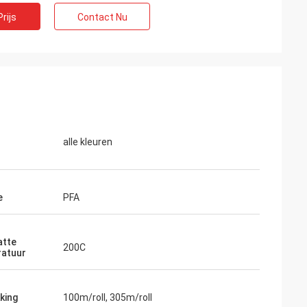
rijs
Contact Nu
alle kleuren
e
PFA
atte
200C
atuur
king
100m/roll, 305m/roll