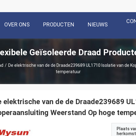
CO
OVER ONS
PRODUCTEN
NIEUWS
lexibele Geïsoleerde Draad Product
ad
/
De elektrische van de de Draade239689 UL1710 Isolatie van de K
temperatuur
 elektrische van de de Draade239689 UL1
peraansluiting Weerstand Op hoge temp
Plaats va
herkomst