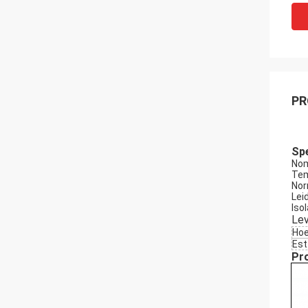
PR
Spe
Nom
Tem
Nor
Lei
Isol
Lev
Hoe
Est
Pr