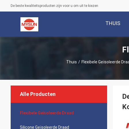
De beste kwaliteitsproducten zijn voor u om uit te kiezen
THUIS
F
Thuis
/
Flexibele Geïsoleerde Dra
Alle Producten
De
Ko
Flexibele Geïsoleerde Draad
Silicone Geïsoleerde Draad