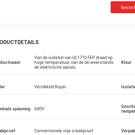
Beste P
ODUCTDETAILS
Van de isolatiel van UL1710 FEP draad op
oductnaam
hoge temperatuur van de de weerstands
Kleur
de elektrische aanslu
der
Vernikkeld Koper
Isolati
Gesch
inale spanning
600V
temper
ekproef
Conventionele vrije steekproef
Verpak