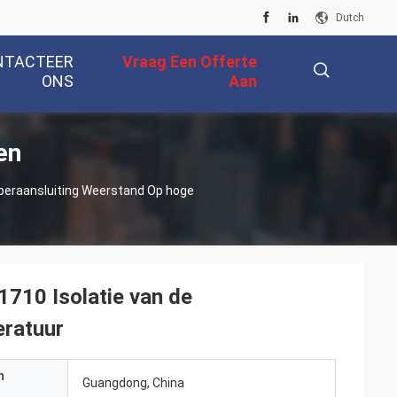
Dutch
NTACTEER
Vraag Een Offerte
ONS
Aan
en
描
operaansluiting Weerstand Op hoge
述
710 Isolatie van de
eratuur
n
Guangdong, China