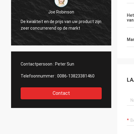
Diego Cuellar
Het
Uw die goederen zijn superieur in kwaliteit
van
uct zijn
met die van andere fabrikanten wordt
vergeleken.
Mar
Contactpersoon :
Peter Sun
Telefoonnummer :
0086-13823381460
LA
Contact