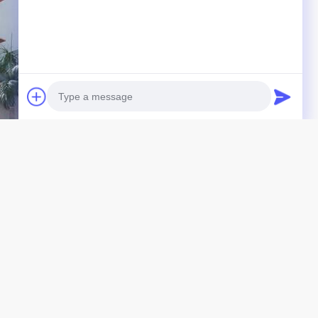
Photo
Video Call
Audio Call