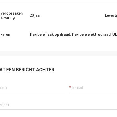
Rudy Muller
 veroorzaken
20 jaar
Leverti
Mysun is een zeer goed bedrijf, zijn de
 Ervaring
mensen zeer vriendelijk, zijn de producten
zeer zeer goed!
keren
flexibele haak op draad
,
flexibele elektrodraad
,
UL
AT EEN BERICHT ACHTER