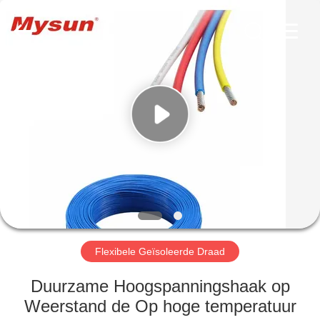
Mysun
Insulation
Materials
Co.,
Ltd..
All
Rights
Reserved.
HUIS
PRODUCTEN
ONGEVEER
ONS
FABRIEKSREIS
Flexibele Geïsoleerde Draad
KWALITEITSCONTROLE
Duurzame Hoogspanningshaak op
Weerstand de Op hoge temperatuur