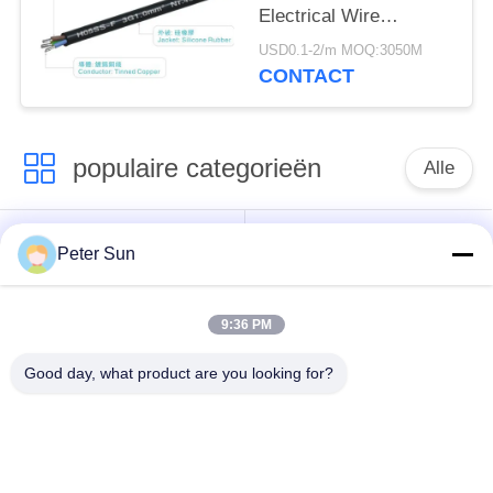
Electrical Wire
0,75mm2 750V
USD0.1-2/m MOQ:3050M
Gemaakte koperen
CONTACT
geleider
populaire categorieën
Alle
Flexibele
Silicone Geïsoleerde
Peter Sun
Geïsoleerde Draad
Draad
9:36 PM
Glasvezel
Geïsoleerde
Batterijkabel
Good day, what product are you looking for?
Koperdraad
Geïsoleerde Draad
XLPE-Haak op Draad