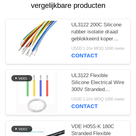
vergelijkbare producten
UL3122 200C Silicone
rubber isolatie draad
geblokkeerd koper
22AWG
USD0.1-2/m MOQ:1000 meter
CONTACT
UL3122 Flexible
Silicone Electrical Wire
300V Stranded
Conductor Rood Zwart
USD0.1-2/m MOQ:1000 meter
Wit Kleur
CONTACT
VDE H05S-K 180C
Stranded Flexible