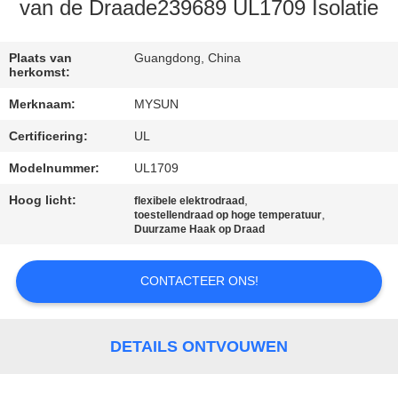
CONTACTEER
van de Draade239689 UL1709 Isolatie
ONS
Plaats van
Guangdong, China
herkomst:
VERZOEK
Merknaam:
MYSUN
OM EEN
Certificering:
UL
CITAAT
Modelnummer:
UL1709
SITEMAP
Hoog licht:
,
flexibele elektrodraad
,
toestellendraad op hoge temperatuur
Duurzame Haak op Draad
PRIVACY
CONTACTEER ONS!
POLICY
DETAILS ONTVOUWEN