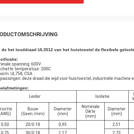
ODUCTOMSCHRIJVING
 de het looddraad UL3512 van het huistoestel de flexibele geïso
cificatie:
inale spanning: 600V
chatte temperatuur: 200C
norm: UL758, CSA
passingen: deze draad die wijd voor huistoestel, industriële machine e
elafmetingen:
Leider
Isolatie
Nominale
rootte
Bouw
Diameter
Diameter
Dikte
(AWG)
(Geen /mm)
(mm)
(mm)
(mm)
0,50
20/0.18
0,95
2.51
0,75
30/0.18
1.17
2.73