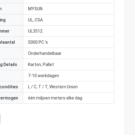
m
MYSUN
ing
UL, CSA
mmer
UL3512
elaantal
5000 PC 's
Onderhandelbaar
g Details
Karton, Pallet
7-10 werkdagen
condities
L / C, T / T, Western Union
 vermogen
één miljoen meters elke dag