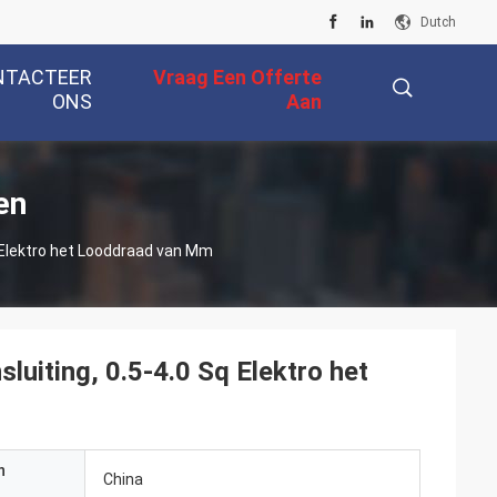
Dutch
NTACTEER
Vraag Een Offerte
ONS
Aan
描
en
q Elektro het Looddraad van Mm
述
luiting, 0.5-4.0 Sq Elektro het
n
China