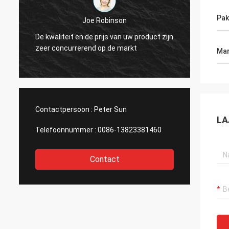
Diego Cuellar
Pak
Uw die goederen zijn superieur in kwaliteit
Mysun i
n
met die van andere fabrikanten wordt
mensen
Mar
vergeleken.
zeer z
Contactpersoon :
Peter Sun
LA
Telefoonnummer :
0086-13823381460
Contact