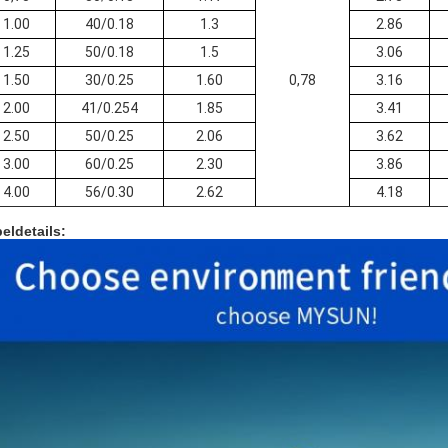
1.00
40/0.18
1.3
2.86
1.25
50/0.18
1.5
3.06
1.50
30/0.25
1.60
0,78
3.16
2.00
41/0.254
1.85
3.41
2.50
50/0.25
2.06
3.62
3.00
60/0.25
2.30
3.86
4.00
56/0.30
2.62
4.18
eldetails: