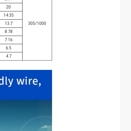
20
14.35
13.7
305/1000
8.78
7.16
6.5
4.7