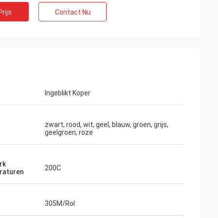
rijs
Contact Nu
Ingeblikt Koper
zwart, rood, wit, geel, blauw, groen, grijs,
geelgroen, roze
rk
200C
raturen
305M/Rol