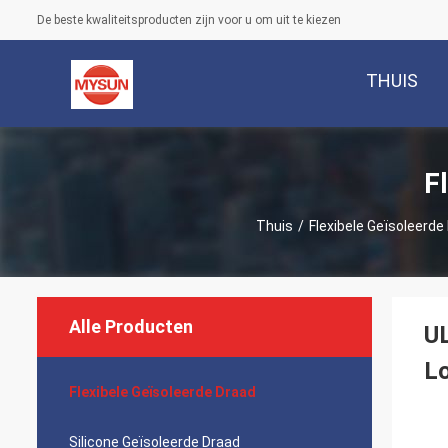
De beste kwaliteitsproducten zijn voor u om uit te kiezen
THUIS
F
Thuis
/
Flexibele Geïsoleerde
Alle Producten
UL
L
Flexibele Geïsoleerde Draad
Silicone Geïsoleerde Draad