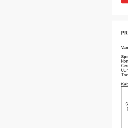
PR
Van
Spe
Nom
Ges
UL 
Toe
Kab
G