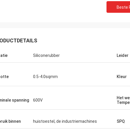
Beste P
ODUCTDETAILS
latie
Siliconerubber
Leider
otte
0.5-4.0sqmm
Kleur
Het we
inale spanning
600V
Tempe
ruik binnen
huistoestel, de industriemachines
SPQ