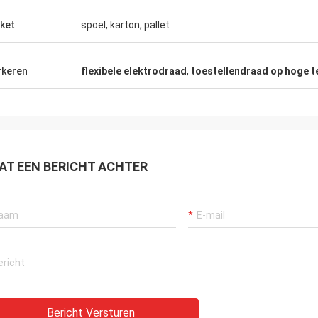
Rudy Muller
ket
spoel, karton, pallet
s een zeer goed bedrijf, zijn de
 zeer vriendelijk, zijn de producten
keren
flexibele elektrodraad
,
toestellendraad op hoge 
eer goed!
AT EEN BERICHT ACHTER
Bericht Versturen