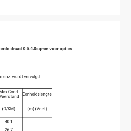
leerde draad 0.5-4.0sqmm voor opties
n enz. wordt vervolgd.
Max.Cond
Eenheidslengte
Weerstand
(Ω/KM)
(m) (Voet)
40.1
26.7