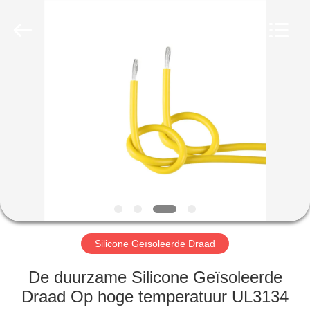
Mysun
Insulation
Materials
Co.,
Ltd..
All
Rights
Reserved.
HUIS
PRODUCTEN
ONGEVEER
ONS
FABRIEKSREIS
Silicone Geïsoleerde Draad
KWALITEITSCONTROLE
De duurzame Silicone Geïsoleerde
Draad Op hoge temperatuur UL3134