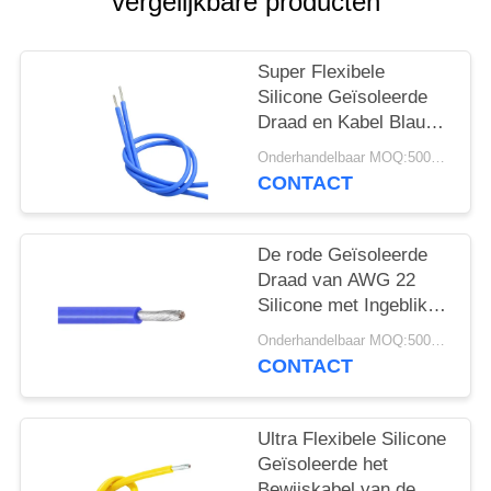
vergelijkbare producten
Super Flexibele
Silicone Geïsoleerde
Draad en Kabel Blauwe
Kleur UL3135 600V
Onderhandelbaar MOQ:5000 PC 's
200C
CONTACT
De rode Geïsoleerde
Draad van AWG 22
Silicone met Ingeblikte
Koperen geleider
Onderhandelbaar MOQ:5000 PC 's
UL3133
CONTACT
Ultra Flexibele Silicone
Geïsoleerde het
Bewijskabel van de