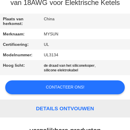
CONTACTEER
van 18AWG voor Elektrische Ketels
ONS
Plaats van
China
herkomst:
VERZOEK
Merknaam:
MYSUN
OM EEN
Certificering:
UL
CITAAT
Modelnummer:
UL3134
SITEMAP
Hoog licht:
,
de draad van het siliconekoper
silicone elektrokabel
PRIVACY
CONTACTEER ONS!
POLICY
DETAILS ONTVOUWEN