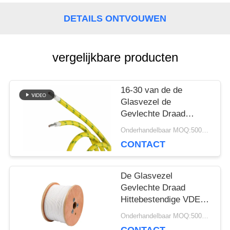
POLICY
DETAILS ONTVOUWEN
vergelijkbare producten
16-30 van de de
Glasvezel de
Gevlechte Draad
UL3068 UL van AWG
Onderhandelbaar MOQ:5000 PC 's
Gediplomeerde Antiolie
CONTACT
Op hoge temperatuur
De Glasvezel
Gevlechte Draad
Hittebestendige VDE
Gediplomeerd h05sj-k
Onderhandelbaar MOQ:5000 PC 's
van de siliconeisolatie