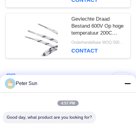
CONTACT
Gevlechte Draad
Bestand 600V Op hoge
temperatuur 200C
UL3071 van de silicone
Onderhandelbaar MOQ:5000 PC 's
de Rubberglasvezel
CONTACT
populaire categorieën
Alle
Peter Sun
Flexibele
Silicone Geïsoleerde
4:57 PM
Geïsoleerde Draad
Draad
Good day, what product are you looking for?
Glasvezel
Geïsoleerde
Batterijkabel