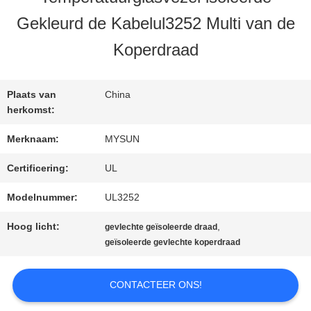
KWALITEITSCONTROLE
Gekleurd de Kabelul3252 Multi van de
Koperdraad
CONTACTEER
ONS
Plaats van
China
herkomst:
VERZOEK
Merknaam:
MYSUN
OM EEN
Certificering:
UL
Modelnummer:
UL3252
CITAAT
Hoog licht:
,
gevlechte geïsoleerde draad
geïsoleerde gevlechte koperdraad
SITEMAP
CONTACTEER ONS!
PRIVACY