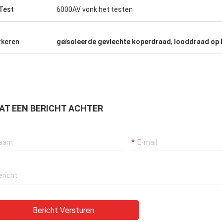
is een zeer goed bedrijf, zijn de
Test
6000AV vonk het testen
 zeer vriendelijk, zijn de producten
eer goed!
keren
geïsoleerde gevlechte koperdraad
,
looddraad op 
AT EEN BERICHT ACHTER
Bericht Versturen