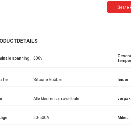
Beste P
ODUCTDETAILS
Gesch
inale spanning
600v
temper
latie
Silicone Rubber
leider
ur
Alle kleuren zijn availbale
verpak
dige
50-500A
Milieu
Rudy Muller