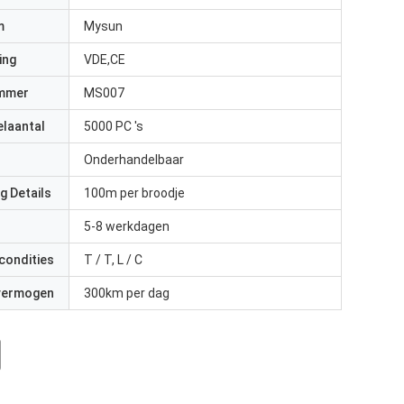
m
Mysun
ing
VDE,CE
mmer
MS007
elaantal
5000 PC 's
Onderhandelbaar
g Details
100m per broodje
5-8 werkdagen
condities
T / T, L / C
 vermogen
300km per dag