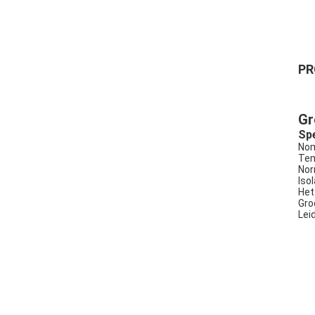
PR
Gr
Spe
Nom
Tem
Nor
Isol
Het
Gro
Lei