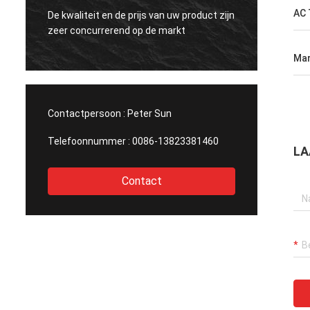
Uw die goederen zijn superieur in kwaliteit
Mysun 
AC 
jn
met die van andere fabrikanten wordt
mensen
vergeleken.
zeer z
Mar
Contactpersoon :
Peter Sun
Telefoonnummer :
0086-13823381460
LA
Contact