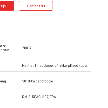
rijs
Contact Nu
atte
200 C
atuur
Het het Tineedkoper of nikkel pltaed koper
king
50100m per broodje
RoHS, REACH197, FDA