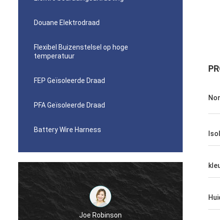
Douane Elektrodraad
Flexibel Buizenstelsel op hoge
temperatuur
PR
FEP Geïsoleerde Draad
Nom
PFA Geïsoleerde Draad
Battery Wire Harness
Iso
kle
Hui
Diego Cuellar