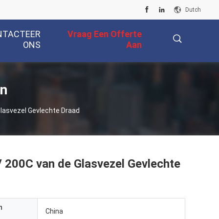
Dutch
NTACTEER
Vraag Een Offerte
ONS
Aan
描
en
 Glasvezel Gevlechte Draad
述
0V 200C van de Glasvezel Gevlechte
n
China