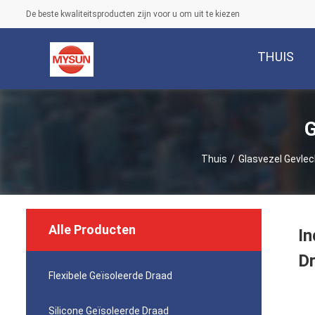
De beste kwaliteitsproducten zijn voor u om uit te kiezen
THUIS
G
Thuis
/
Glasvezel Gevlec
Alle Producten
In
D
Flexibele Geïsoleerde Draad
Silicone Geïsoleerde Draad