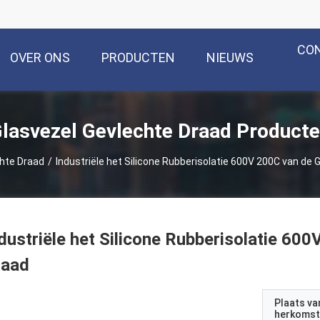
CO
OVER ONS
PRODUCTEN
NIEUWS
lasvezel Gevlechte Draad Product
hte Draad
/
Industriële het Silicone Rubberisolatie 600V 200C van de
dustriële het Silicone Rubberisolatie 60
raad
Plaats va
herkomst