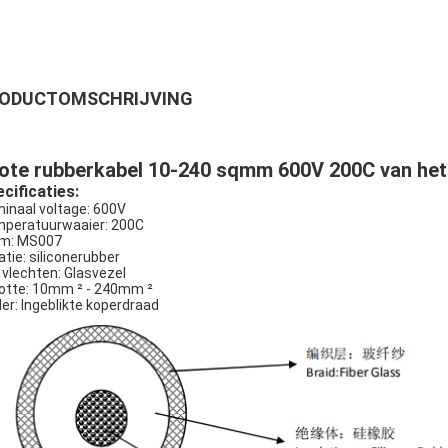
ODUCTOMSCHRIJVING
ote rubberkabel 10-240 sqmm 600V 200C van het 
cificaties:
inaal voltage: 600V
peratuurwaaier: 200C
m: MS007
atie: siliconerubber
 vlechten: Glasvezel
otte: 10mm ² - 240mm ²
der: Ingeblikte koperdraad