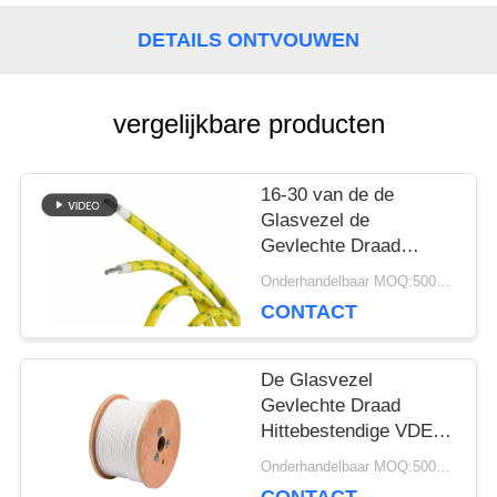
POLICY
DETAILS ONTVOUWEN
vergelijkbare producten
16-30 van de de
Glasvezel de
Gevlechte Draad
UL3068 UL van AWG
Onderhandelbaar MOQ:5000 PC 's
Gediplomeerde Antiolie
CONTACT
Op hoge temperatuur
De Glasvezel
Gevlechte Draad
Hittebestendige VDE
Gediplomeerd h05sj-k
Onderhandelbaar MOQ:5000 PC 's
van de siliconeisolatie