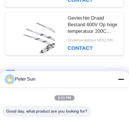
CONTACT
Gevlechte Draad
Bestand 600V Op hoge
temperatuur 200C
UL3071 van de silicone
Onderhandelbaar MOQ:5000 PC 's
de Rubberglasvezel
CONTACT
populaire categorieën
Alle
Peter Sun
Flexibele
Silicone Geïsoleerde
8:51 PM
Geïsoleerde Draad
Draad
Good day, what product are you looking for?
Glasvezel
Geïsoleerde
Batterijkabel