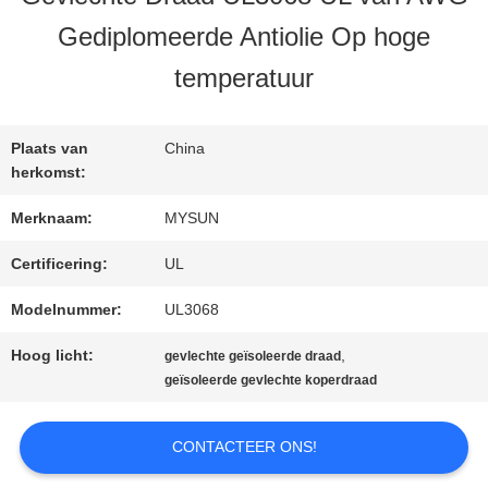
KWALITEITSCONTROLE
Gediplomeerde Antiolie Op hoge
temperatuur
CONTACTEER
ONS
Plaats van
China
herkomst:
VERZOEK
Merknaam:
MYSUN
OM EEN
Certificering:
UL
Modelnummer:
UL3068
CITAAT
Hoog licht:
,
gevlechte geïsoleerde draad
geïsoleerde gevlechte koperdraad
SITEMAP
CONTACTEER ONS!
PRIVACY