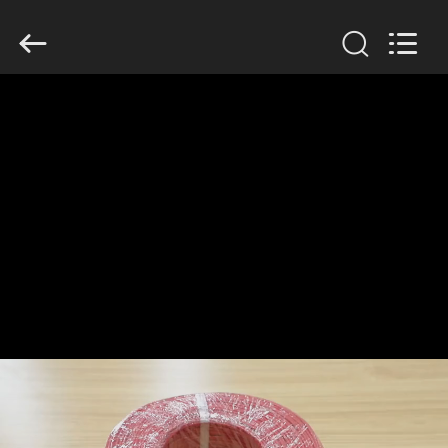
Mysun
Insulation
Materials
Co.,
Ltd..
All
Rights
Reserved.
HUIS
PRODUCTEN
ONGEVEER
ONS
FABRIEKSREIS
KWALITEITSCONTROLE