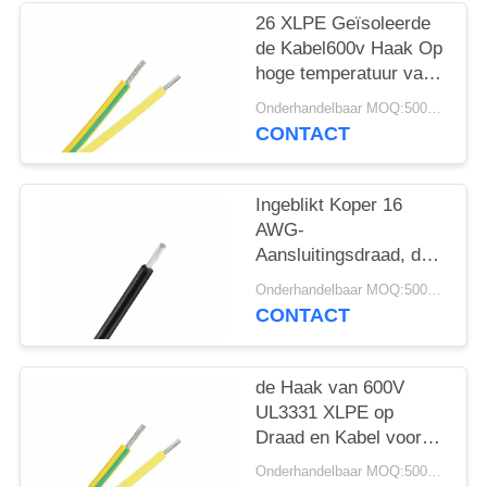
26 XLPE Geïsoleerde
de Kabel600v Haak Op
hoge temperatuur van
AWG op Draad 150C
Onderhandelbaar MOQ:5000 PC 's
UL3289
CONTACT
Ingeblikt Koper 16
AWG-
Aansluitingsdraad, de
Lage Vrije Kabel
Onderhandelbaar MOQ:5000 PC 's
UL3271 van het
CONTACT
Rookhalogeen
de Haak van 600V
UL3331 XLPE op
Draad en Kabel voor
Bestand de Olie van
Onderhandelbaar MOQ:5000 PC 's