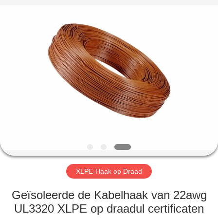
Mysun
Insulation
Materials
Co.,
Ltd..
All
Rights
Reserved.
HUIS
PRODUCTEN
ONGEVEER
ONS
FABRIEKSREIS
XLPE-Haak op Draad
KWALITEITSCONTROLE
Geïsoleerde de Kabelhaak van 22awg
UL3320 XLPE op draadul certificaten