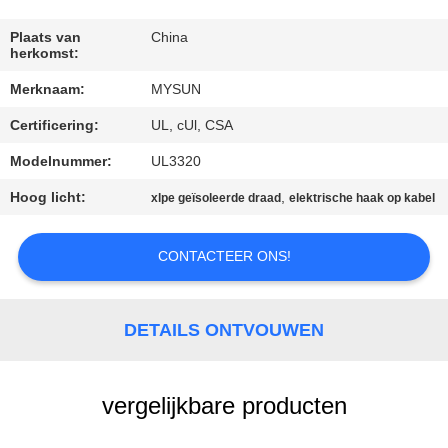
CONTACTEER
ONS
Plaats van
China
herkomst:
Merknaam:
MYSUN
VERZOEK
Certificering:
UL, cUl, CSA
OM EEN
CITAAT
Modelnummer:
UL3320
Hoog licht:
,
xlpe geïsoleerde draad
elektrische haak op kabel
SITEMAP
CONTACTEER ONS!
PRIVACY
POLICY
DETAILS ONTVOUWEN
vergelijkbare producten