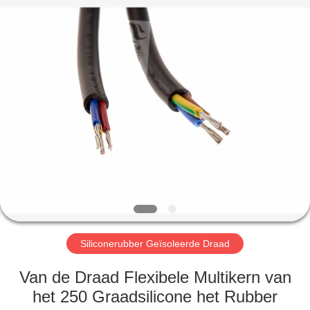
Mysun
Insulation
Materials
Co.,
Ltd..
All
Rights
Reserved.
HUIS
PRODUCTEN
ONGEVEER
ONS
FABRIEKSREIS
Siliconerubber Geïsoleerde Draad
KWALITEITSCONTROLE
Van de Draad Flexibele Multikern van
het 250 Graadsilicone het Rubber