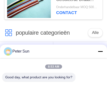
voor het Bewijs van de
Onderhandelbaar MOQ:5000 PC 's
Verwarmerul 3138
CONTACT
Schuring
populaire categorieën
Alle
Flexibele
Silicone Geïsoleerde
Peter Sun
Geïsoleerde Draad
Draad
8:53 AM
Glasvezel
Geïsoleerde
Batterijkabel
Good day, what product are you looking for?
Koperdraad
Geïsoleerde Draad
XLPE-Haak op Draad