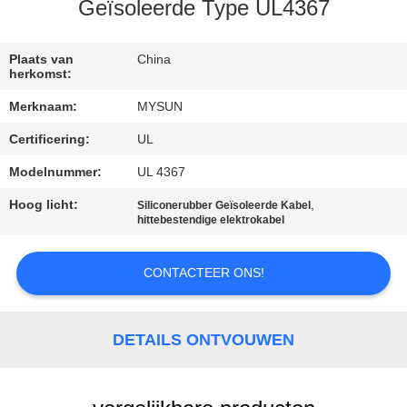
CONTACTEER
Geïsoleerde Type UL4367
ONS
Plaats van
China
herkomst:
VERZOEK
Merknaam:
MYSUN
OM EEN
Certificering:
UL
CITAAT
Modelnummer:
UL 4367
SITEMAP
Hoog licht:
,
Siliconerubber Geïsoleerde Kabel
hittebestendige elektrokabel
PRIVACY
CONTACTEER ONS!
POLICY
DETAILS ONTVOUWEN