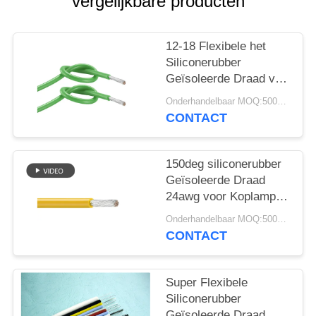
vergelijkbare producten
12-18 Flexibele het
Siliconerubber
Geïsoleerde Draad van
AWG voor Huistoestel
Onderhandelbaar MOQ:5000 PC 's
UL 3134
CONTACT
150deg siliconerubber
Geïsoleerde Draad
24awg voor Koplamp
600V UL 3137
Onderhandelbaar MOQ:5000 PC 's
CONTACT
Super Flexibele
Siliconerubber
Geïsoleerde Draad