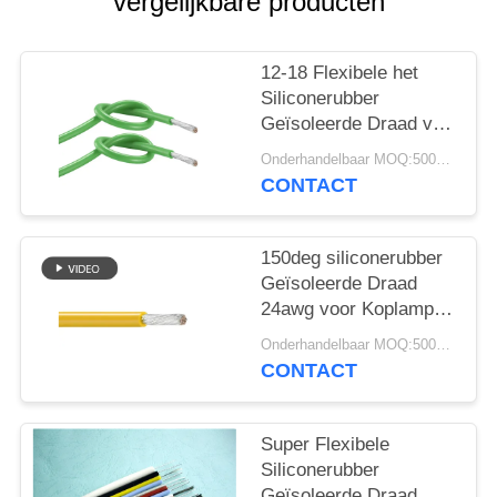
vergelijkbare producten
12-18 Flexibele het
Siliconerubber
Geïsoleerde Draad van
AWG voor Huistoestel
Onderhandelbaar MOQ:5000 PC 's
UL 3134
CONTACT
150deg siliconerubber
Geïsoleerde Draad
24awg voor Koplamp
600V UL 3137
Onderhandelbaar MOQ:5000 PC 's
CONTACT
Super Flexibele
Siliconerubber
Geïsoleerde Draad