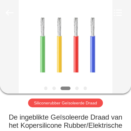
Mysun
Insulation
Materials
Co.,
Ltd..
All
Rights
Reserved.
HUIS
PRODUCTEN
ONGEVEER
ONS
FABRIEKSREIS
Siliconerubber Geïsoleerde Draad
KWALITEITSCONTROLE
De ingeblikte Geïsoleerde Draad van
het Kopersilicone Rubber/Elektrische