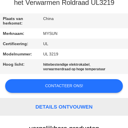
CONTACTEER
het Verwarmen Roldraad UL3219
ONS
Plaats van
China
herkomst:
VERZOEK
Merknaam:
MYSUN
OM EEN
Certificering:
UL
CITAAT
Modelnummer:
UL 3219
SITEMAP
Hoog licht:
,
hittebestendige elektrokabel
verwarmerdraad op hoge temperatuur
PRIVACY
CONTACTEER ONS!
POLICY
DETAILS ONTVOUWEN