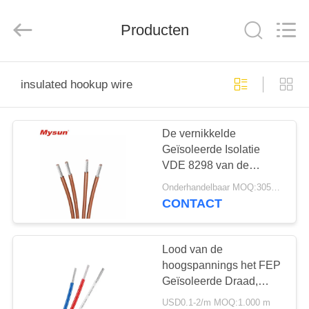
Mysun
Insulation
Materials
Producten
Co.,
Ltd..
All
Rights
Reserved.
HUIS
insulated hookup wire
PRODUCTEN
De vernikkelde
Geïsoleerde Isolatie
ONGEVEER
VDE 8298 van de
ONS
Koperdraad PFA voor
Onderhandelbaar MOQ:3050/6100 meters
Koplamp
CONTACT
FABRIEKSREIS
Lood van de
KWALITEITSCONTROLE
hoogspannings het FEP
Geïsoleerde Draad,
geïsoleerde koperdraad
USD0.1-2/m MOQ:1.000 m