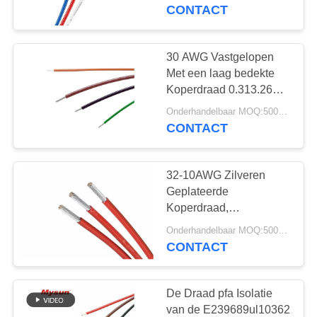
CONTACTEER
UL3239 15KV 200
CONTACT
Graad
ONS
30 AWG Vastgelopen
VERZOEK
Met een laag bedekte
OM EEN
Koperdraad 0.313.26mm
Diameterbrand -
CITAAT
Onderhandelbaar MOQ:5000 PC 's
vertrager
CONTACT
SITEMAP
32-10AWG Zilveren
Geplateerde
PRIVACY
Koperdraad,
Behandelde Draad
POLICY
Onderhandelbaar MOQ:5000 PC 's
UL1180
CONTACT
De Draad pfa Isolatie
van de E239689ul10362