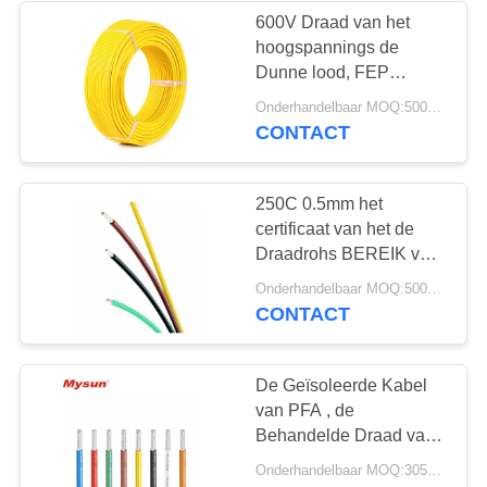
600V Draad van het
hoogspannings de
Dunne lood, FEP
Geïsoleerde Draad
Onderhandelbaar MOQ:5000 PC 's
UL1901 200℃
CONTACT
250C 0.5mm het
certificaat van het de
Draadrohs BEREIK van
VDE8298 Geïsoleerde
Onderhandelbaar MOQ:5000 PC 's
het verwarmen draad
CONTACT
De Geïsoleerde Kabel
van PFA , de
Behandelde Draad van
AWM10362 voor
Onderhandelbaar MOQ:3050/6100 meters
Industriële Machine