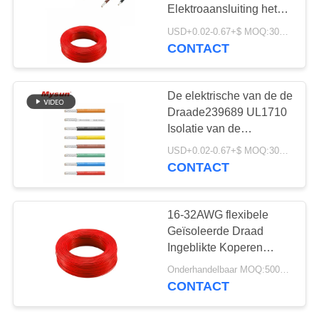
Elektroaansluiting het
Verwarmen Weerstand
USD+0.02-0.67+$ MOQ:3050meter
CONTACT
De elektrische van de de
Draade239689 UL1710
Isolatie van de
Koperaansluiting
USD+0.02-0.67+$ MOQ:3050meter
Weerstand Op hoge
CONTACT
temperatuur
16-32AWG flexibele
Geïsoleerde Draad
Ingeblikte Koperen
geleider UL1860
Onderhandelbaar MOQ:5000 PC 's
CONTACT