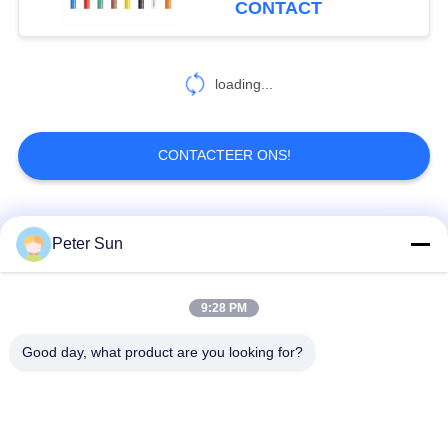
CONTACT
loading...
CONTACTEER ONS!
populaire categorieën
Alle
Peter Sun
Flexibele
Silicone Geïsoleerde
9:28 PM
Geïsoleerde Draad
Draad
Good day, what product are you looking for?
Glasvezel
Geïsoleerde
Batterijkabel
Koperdraad