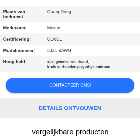
CONTACTEER
ONS
Plaats van
GuangDong
herkomst:
Merknaam:
Mysun
VERZOEK
Certificering:
UL/cUL
OM EEN
CITAAT
Modelnummer:
3321-9AWG
Hoog licht:
,
xlpe geïsoleerde draad
kruis verbonden polyethyleendraad
SITEMAP
CONTACTEER ONS!
PRIVACY
POLICY
DETAILS ONTVOUWEN
vergelijkbare producten