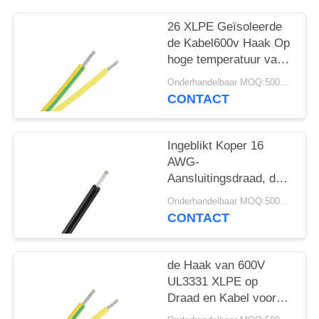
26 XLPE Geïsoleerde
de Kabel600v Haak Op
hoge temperatuur van
AWG op Draad 150C
Onderhandelbaar MOQ:5000 PC 's
UL3289
CONTACT
Ingeblikt Koper 16
AWG-
Aansluitingsdraad, de
Lage Vrije Kabel
Onderhandelbaar MOQ:5000 PC 's
UL3271 van het
CONTACT
Rookhalogeen
de Haak van 600V
UL3331 XLPE op
Draad en Kabel voor
Bestand de Olie van