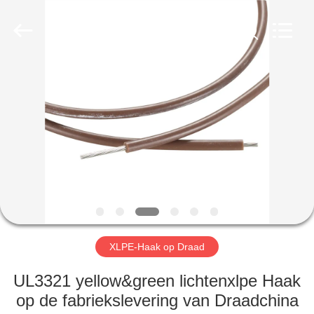
Mysun
Insulation
Materials
Co.,
Ltd..
All
Rights
Reserved.
HUIS
PRODUCTEN
ONGEVEER
ONS
FABRIEKSREIS
XLPE-Haak op Draad
KWALITEITSCONTROLE
UL3321 yellow&green lichtenxlpe Haak
op de fabriekslevering van Draadchina